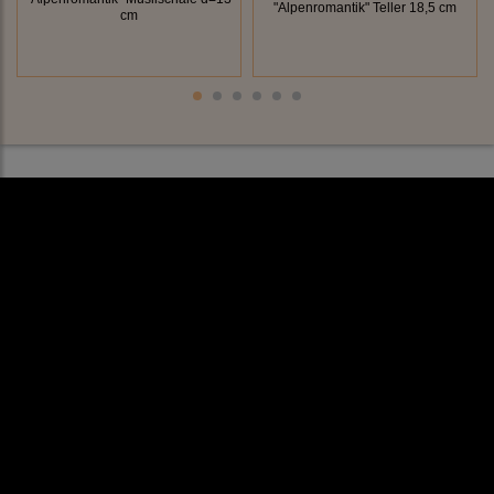
"Alpenromantik" Teller 18,5 cm
cm
Rechtliches
AGB
Impressum
Datenschutz
Cookieeinstellungen