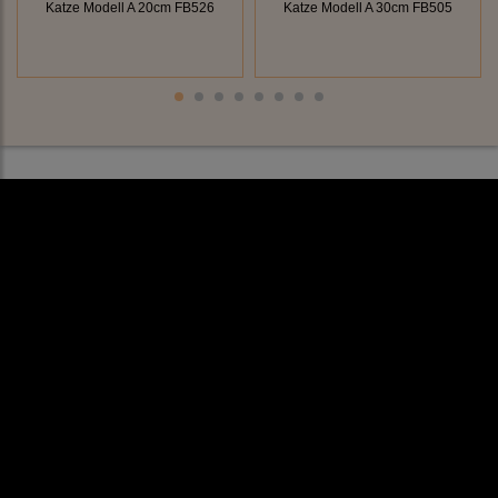
Katze Modell A 20cm FB526
Katze Modell A 30cm FB505
Rechtliches
AGB
Impressum
Datenschutz
Cookieeinstellungen