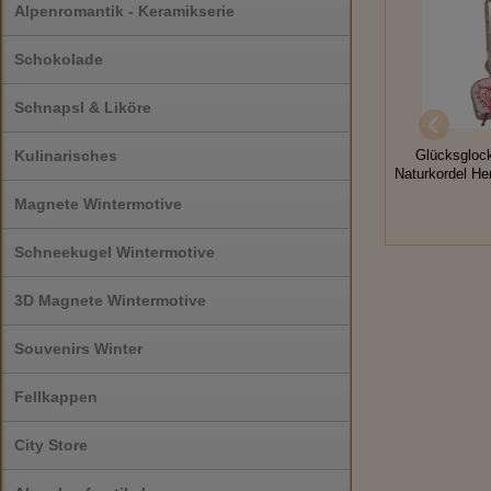
Alpenromantik - Keramikserie
Schokolade
Schnapsl & Liköre
Kulinarisches
Glücksglock
Naturkordel He
Magnete Wintermotive
Schneekugel Wintermotive
3D Magnete Wintermotive
Souvenirs Winter
Fellkappen
City Store