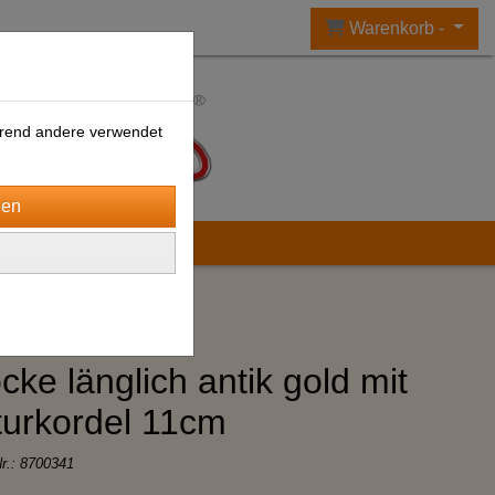
Warenkorb -
ährend andere verwendet
cke länglich antik gold mit
urkordel 11cm
Nr.:
8700341