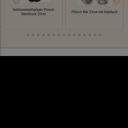
Schlüsselanhänger Plüsch
Plüsch Bär 23cm mit Halstuch
Steinbock 10cm
Rechtliches
AGB
Impressum
Datenschutz
Cookieeinstellungen