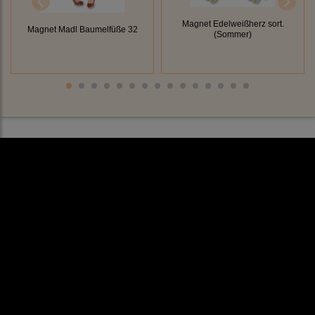
Magnet Edelweißherz sort.
Magnet Madl Baumelfüße 32
(Sommer)
Rechtliches
AGB
Impressum
Datenschutz
Cookieeinstellungen