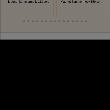
Magnet Sommermotiv 113 sort.
Magnet Sommermotiv 159 sort.
Rechtliches
AGB
Impressum
Datenschutz
Cookieeinstellungen