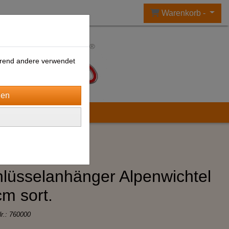
Warenkorb -
ährend andere verwendet
lüsselanhänger Alpenwichtel
m sort.
Nr.:
760000