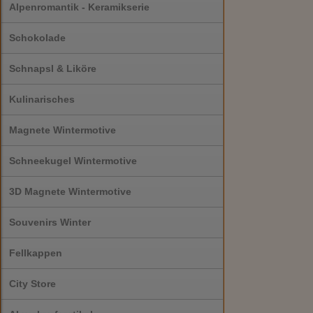
Alpenromantik - Keramikserie
Schokolade
Schnapsl & Liköre
Kulinarisches
Magnete Wintermotive
Schneekugel Wintermotive
3D Magnete Wintermotive
Souvenirs Winter
Fellkappen
City Store