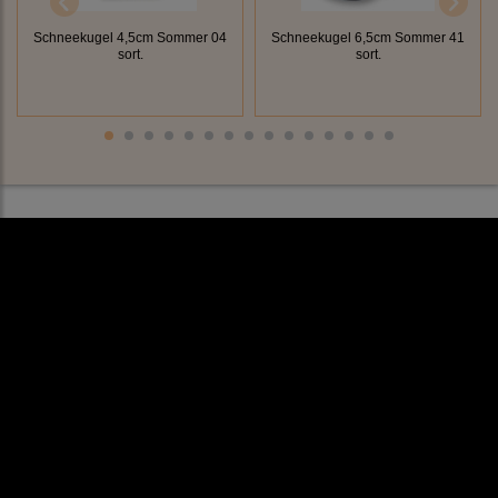
Schneekugel 4,5cm Sommer 04
Schneekugel 6,5cm Sommer 41
sort.
sort.
Rechtliches
AGB
Impressum
Datenschutz
Cookieeinstellungen