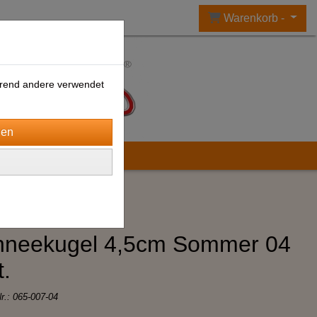
Warenkorb -
ährend andere verwendet
hneekugel 4,5cm Sommer 04
t.
Nr.:
065-007-04