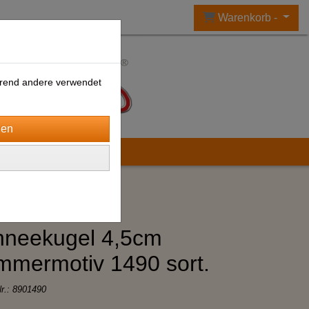
Warenkorb -
ährend andere verwendet
hneekugel 4,5cm
mermotiv 1490 sort.
Nr.:
8901490