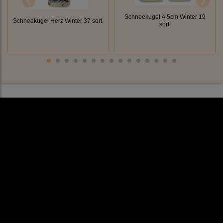
Schneekugel 4,5cm Winter 19
Schneekugel Herz Winter 37 sort.
sort.
Rechtliches
AGB
Impressum
Datenschutz
Cookieeinstellungen