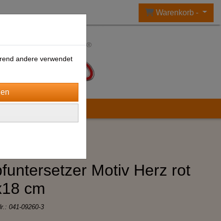
Warenkorb -
ährend andere verwendet
funtersetzer Motiv Herz rot
x18 cm
Nr.:
041-09260-3