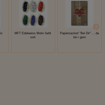
iv
MFT Edelweiss Motiv farbl.
Papiersackerl "Bei Dir" ... da
sort.
bin i gern