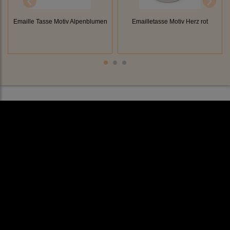
Emaille Tasse Motiv Alpenblumen
Emailletasse Motiv Herz rot
Rechtliches
AGB
Impressum
Datenschutz
Cookieeinstellungen