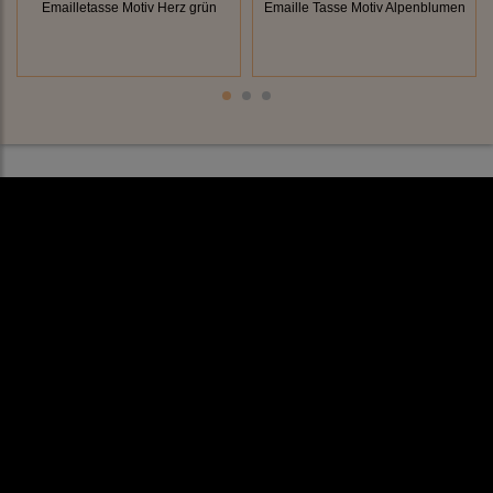
Emailletasse Motiv Herz grün
Emaille Tasse Motiv Alpenblumen
Rechtliches
AGB
Impressum
Datenschutz
Cookieeinstellungen