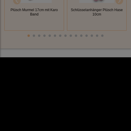
Plüsch Murmel 17cm mit Karo
Schlüsselanhänger Plüsch Hase
Band
10cm
Rechtliches
AGB
Impressum
Datenschutz
Cookieeinstellungen