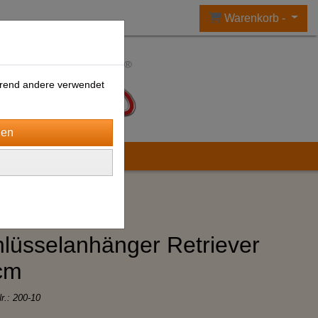
Warenkorb -
ährend andere verwendet
lüsselanhänger Retriever
cm
Nr.:
200-10