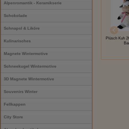
Alpenromantik - Keramikserie
Schokolade
Schnapsl & Liköre
Plüsch Kuh 2
Kulinarisches
Ba
Magnete Wintermotive
Schneekugel Wintermotive
3D Magnete Wintermotive
Souvenirs Winter
Fellkappen
City Store