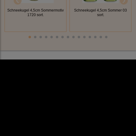
Schneekugel 4,5cm Sommermotiv
Schneekugel 4,5cm Sommer 03
1720 sort.
sort.
Rechtliches
AGB
Impressum
Datenschutz
Cookieeinstellungen